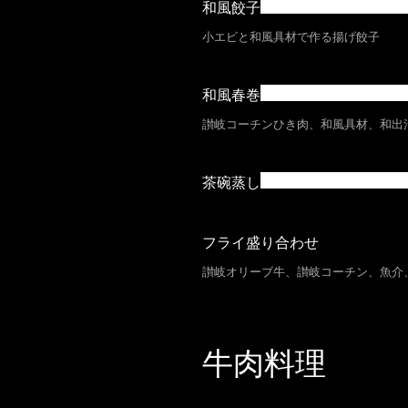
和風餃子
小エビと和風具材で作る揚げ餃子
和風春巻
讃岐コーチンひき肉、和風具材、和出
茶碗蒸し
フライ盛り合わせ
讃岐オリーブ牛、讃岐コーチン、魚介
￥30
牛肉料理