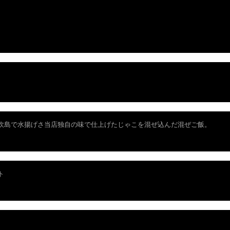
​
吹島で水揚げさ当店独自の味で仕上げたじゃこを混ぜ込んだ混ぜご飯。
ト