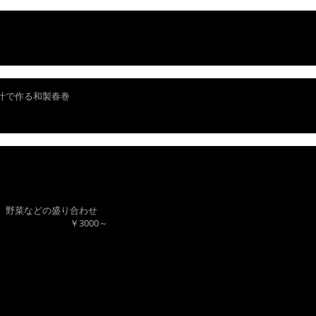
汁で作る和製春巻
、野菜などの盛り合わせ
00～