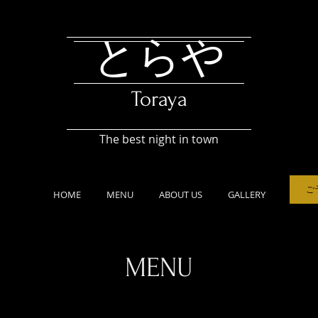
とらや
Toraya
The best night in town
ご
HOME
MENU
ABOUT US
GALLERY
MENU