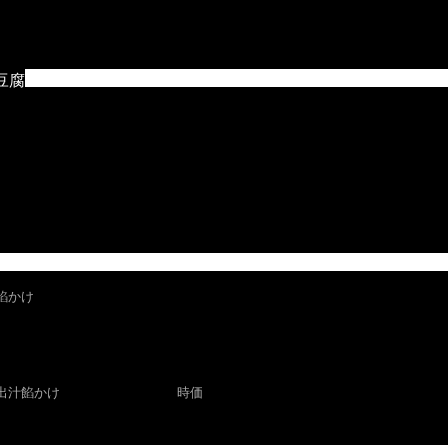
豆腐
餡かけ
で作る和出汁餡かけ 時価