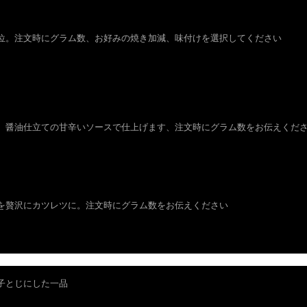
部位。注文時にグラム数、お好みの焼き加減、味付けを選択してくだ
、醤油仕立ての甘辛いソースで仕上げます、注文時にグラム数をお伝えください
少部位を贅沢にカツレツに。注文時にグラム数をお伝えくださ
子とじにした一品