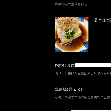
野菜のみの盛り合わせ
揚げ出汁
餡掛け豆腐
カリッと揚げた豆腐に和出汁で作った
魚唐揚げ餡かけ
その日のおすすめの魚と豆腐