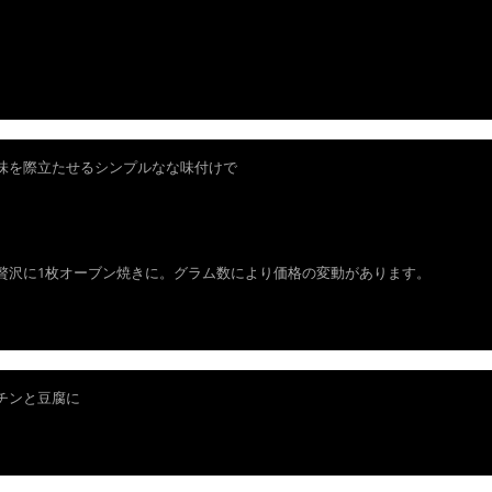
​
味を際立たせるシンプルなな味付けで
贅沢に1枚オーブン焼きに。グラム数により価格の変動があります。
チンと豆腐に